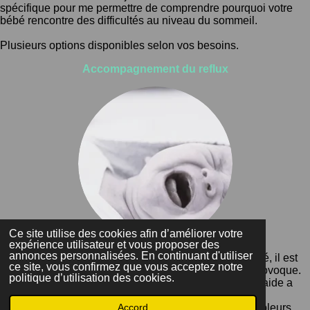
spécifique pour me permettre de comprendre pourquoi votre
bébé rencontre des difficultés au niveau du sommeil.
Plusieurs options disponibles selon vos besoins.
Accompagnement du reflux
Ce site utilise des cookies afin d’améliorer votre
expérience utilisateur et vous proposer des
annonces personnalisées. En continuant d'utiliser
Pour une bonne prise en charge du reflux compliqué, il est
ce site, vous confirmez que vous acceptez notre
indispensable de trouver la ou les cause(s) qui le provoque.
politique d’utilisation des cookies.
Formée à la méthode bye-bye bébé reflux je vous aide a
comprendre vraiment ce qui gêne votre bébé.
Quand bébé a un reflux qui entraine un inconfort (pleurs
Accord