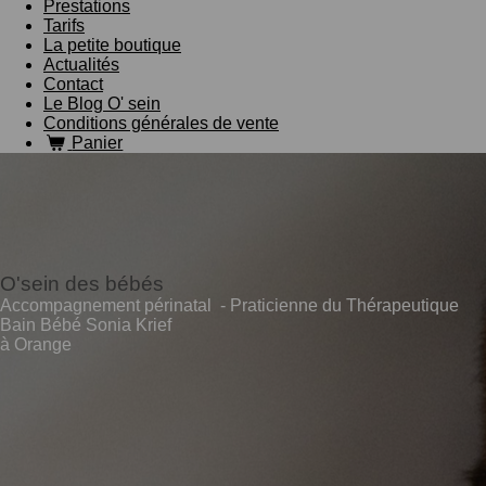
Prestations
Tarifs
La petite boutique
Actualités
Contact
Le Blog O' sein
Conditions générales de vente
Panier
O'sein des bébés
Accompagnement périnatal - Praticienne du Thérapeutique
Bain Bébé Sonia Krief
à Orange